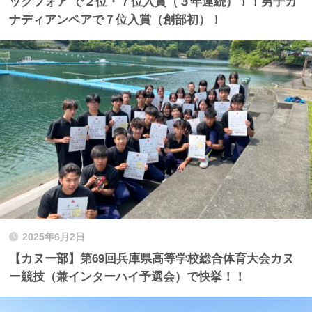
ックフォア で２位・７位入賞（３年連続）！！男子カ
ナディアンペアで７位入賞（創部初）！
2025年6月2日
【カヌー部】第69回兵庫県高等学校総合体育大会カヌ
ー競技（兼インターハイ予選会）で快挙！！