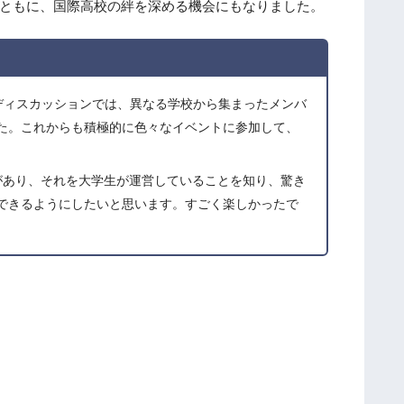
とともに、国際高校の絆を深める機会にもなりました。
実
施
し
ま
ディスカッションでは、異なる学校から集まったメンバ
し
た。これからも積極的に色々なイベントに参加して、
た
令
があり、それを大学生が運営していることを知り、驚き
和
できるようにしたいと思います。すごく楽しかったで
８
年
度
ド
イ
ツ
・
フ