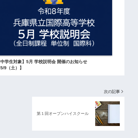
の
コ
ツ
」
（
兵
庫
県
中学生対象】5月 学校説明会 開催のお知らせ
立
5/9（土）】
大
学
横
次の記事
山
教
第１回オープンハイスクール
授
の
ご