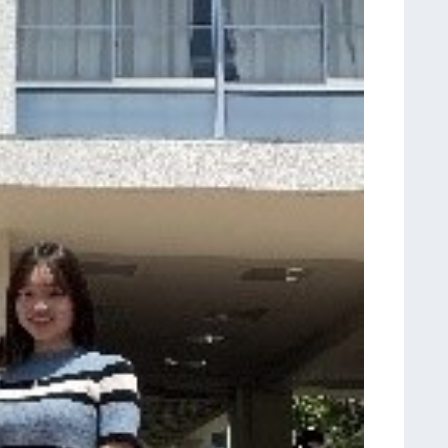
イ
ツ
・
フ
ン
ボ
ル
ト
校
訪
問
研
修
第
６
回