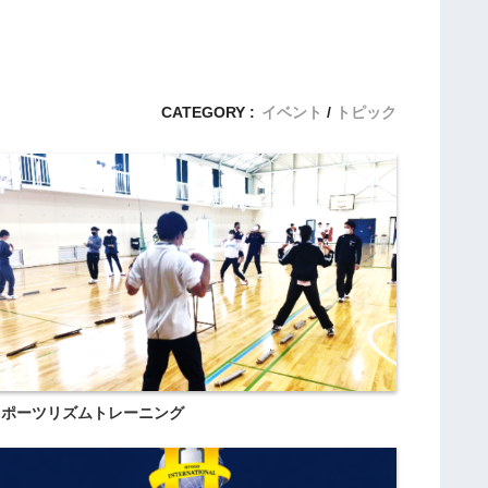
高
大
連
携
CATEGORY :
イベント
トピック
教
育
協
定
「
論
理
的
な
話
し
スポーツリズムトレーニング
合
い