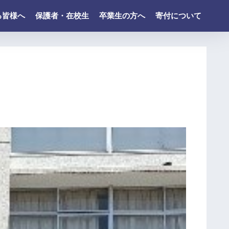
る皆様へ
保護者・在校生
卒業生の方へ
寄付について
最
近
の
投
稿
令
和
８
年
度
ド