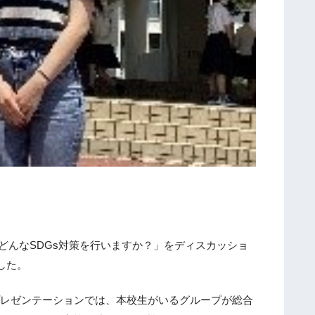
事
前
研
修
令
和
８
年
度
7
月
学
校
どんなSDGs対策を行いますか？」をディスカッショ
説
した。
明
会
プレゼンテーションでは、本校生がいるグループが総合
を