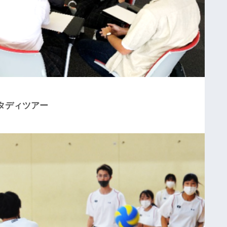
事
前
研
修
令
和
８
タディツアー
年
度
7
月
学
校
説
明
会
を