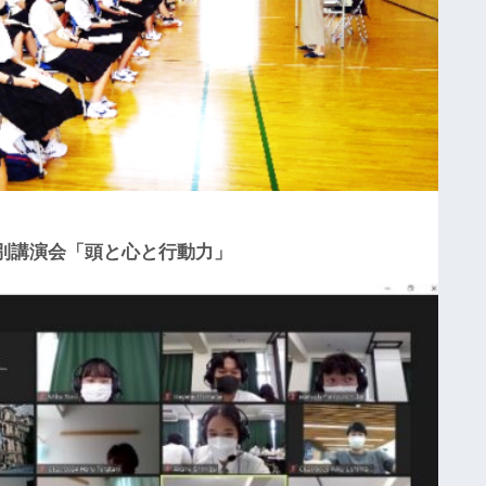
ン
ボ
ル
ト
校
訪
問
研
修
別講演会「頭と心と行動力」
第
５
回
事
前
研
修