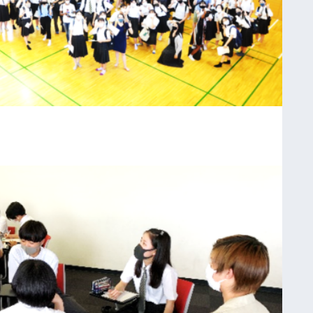
イ
ツ
・
フ
ン
ボ
ル
ト
校
訪
問
研
修
第
６
回