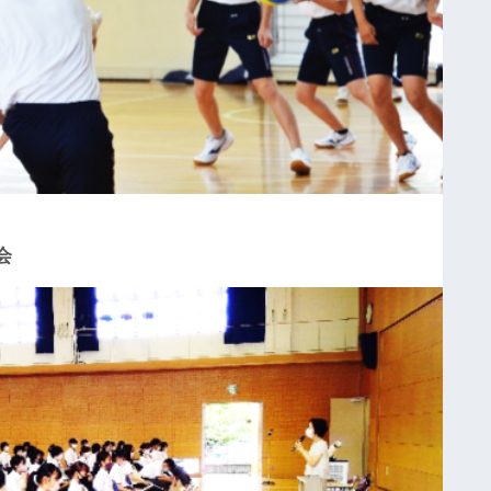
実
施
し
ま
し
た
令
和
会
８
年
度
ド
イ
ツ
・
フ