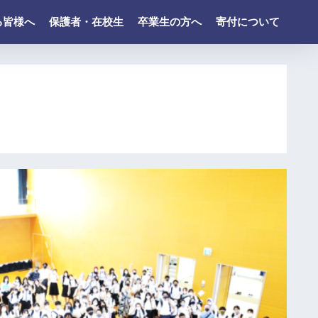
る皆様へ
保護者・在校生
卒業生の方へ
寄付について
最
近
の
投
稿
令
和
８
年
度
ド