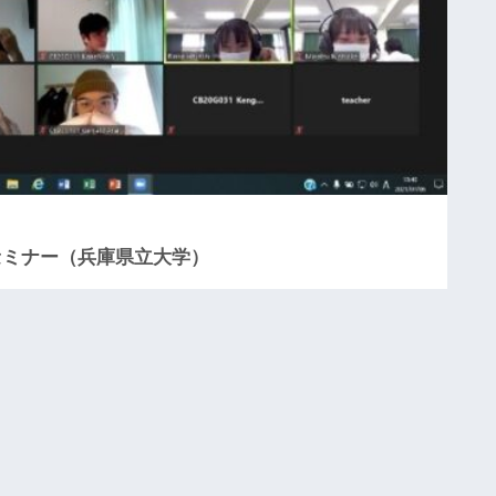
高
大
連
携
教
育
協
定
「
セミナー（兵庫県立大学）
論
理
的
な
話
し
合
い