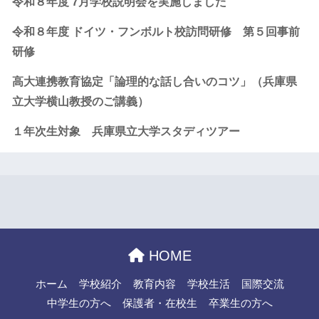
令和８年度 7月学校説明会を実施しました
令和８年度 ドイツ・フンボルト校訪問研修 第５回事前
研修
高大連携教育協定「論理的な話し合いのコツ」（兵庫県
立大学横山教授のご講義）
１年次生対象 兵庫県立大学スタディツアー
HOME
ホーム
学校紹介
教育内容
学校生活
国際交流
中学生の方へ
保護者・在校生
卒業生の方へ