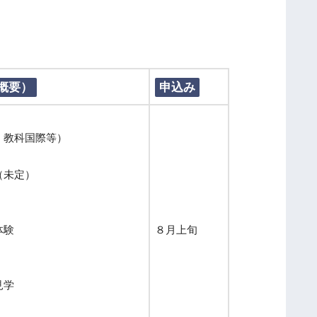
ン
ボ
ル
ト
校
概要）
申込み
訪
問
研
、教科国際等）
修
（未定）
第
５
回
体験
８月上旬
事
前
研
見学
修