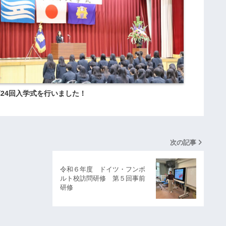
講
義
）
１
年
次
生
24回入学式を行いました！
対
象
兵
次の記事
庫
県
令和６年度 ドイツ・フンボ
立
ルト校訪問研修 第５回事前
研修
大
学
ス