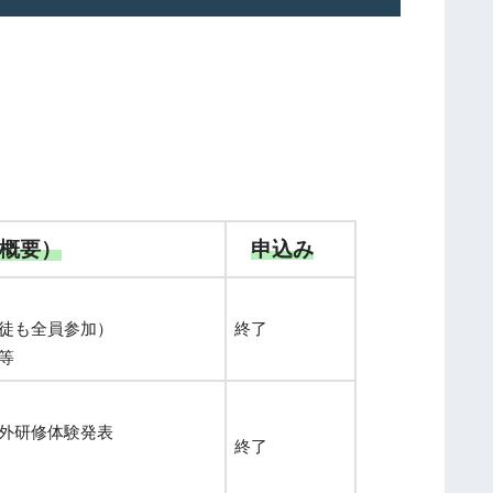
事
前
研
修
令
和
８
年
概要）
申込み
度
7
月
徒も全員参加）
終了
学
等
校
説
外研修体験発表
明
終了
会
を