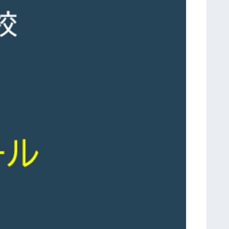
イ
ツ
・
フ
ン
ボ
ル
ト
校
訪
問
研
修
第
６
回