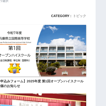
つ選択
の
コ
ツ
CATEGORY :
トピック
」
（
兵
庫
県
立
大
学
横
山
申込みフォーム】2025年度 第1回オープンハイスクール
教
開催のお知らせ
授
の
ご