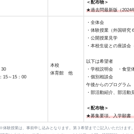
＜配布物＞
★過去問最新版（2024
・全体会
・体験授業（外国研究
・公開授業見学
・本校生徒との座談会
）
以下は希望者
本校
30
・学校説明会 ・食堂
体育館 他
15～15：00
・個別相談会
午後からのプログラム
・部活動紹介、部活動
＜配布物＞
★募集要項、入学願書
※体験授業は、事前申し込みとなります。第３希望までご記入いただけます