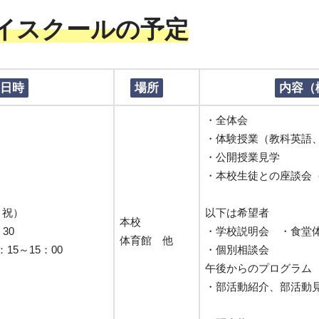
ハイスクールの予定
日時
場所
内容（
・全体会
・体験授業（教科英語
・公開授業見学
・本校生徒との座談会
・祝）
以下は希望者
本校
30
・学校説明会 ・食堂
体育館 他
15～15：00
・個別相談会
午後からのプログラム
・部活動紹介、部活動