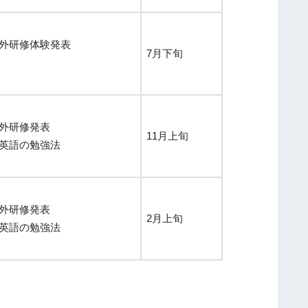
実
施
外研修体験発表
し
7月下旬
ま
し
た
海外研修発表
令
11月上旬
英語の勉強法
和
８
年
度
外研修発表
2月上旬
ド
英語の勉強法
イ
ツ
・
。
フ