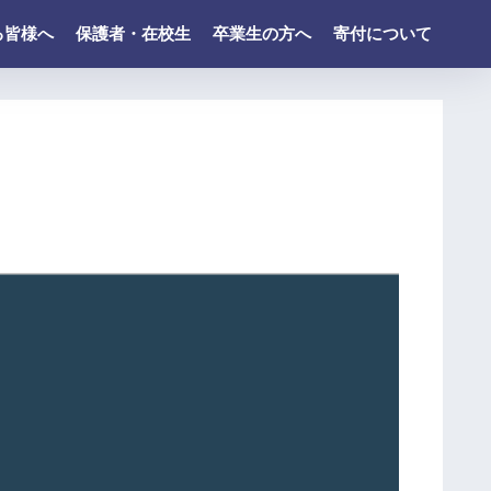
る皆様へ
保護者・在校生
卒業生の方へ
寄付について
最
近
の
投
稿
令
和
８
年
度
ド