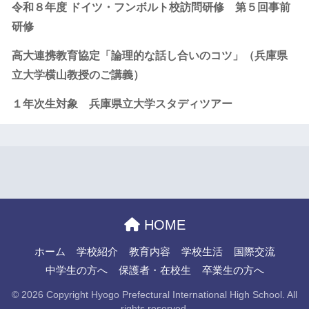
令和８年度 ドイツ・フンボルト校訪問研修 第５回事前
研修
高大連携教育協定「論理的な話し合いのコツ」（兵庫県
立大学横山教授のご講義）
１年次生対象 兵庫県立大学スタディツアー
HOME
ホーム
学校紹介
教育内容
学校生活
国際交流
中学生の方へ
保護者・在校生
卒業生の方へ
© 2026 Copyright Hyogo Prefectural International High School. All
rights reserved.