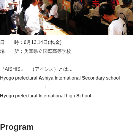
日 時：6月13,14日(木,金)
場 所：兵庫県立国際高等学校
『AISHIS』 （アイシス）とは…
Hyogo prefectural
A
shiya
I
nternational
S
econdary school
＋
H
yogo prefectural
I
nternational high
S
chool
Program