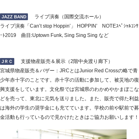
ライブ演奏（国際交流ホール）
JAZZ BAND
ライブ演奏「Can’t stop Hoppin’」 HOPPIN’ NOTEｽﾍﾟｼｬﾙｺﾝｻ
ｰﾄ2019 曲目:Uptown Funk, Sing Sing Sing など
支援物産販売＆展示（2階中央渡り廊下）
JＲＣ
宮城県物産販売＆バザー：JRCとはJunior Red Crossの略で青
少年赤十字のことです。赤十字の活動に参加して、被災地の復
興支援をしています。文化祭では宮城県のわかめやかまぼこな
どを売って、東北に元気を送りました。また、販売で得た利益
は海外の学生の奨学金にも充てています。学校の前や駅前で募
金活動も行っているので見かけたときはご協力お願いします！