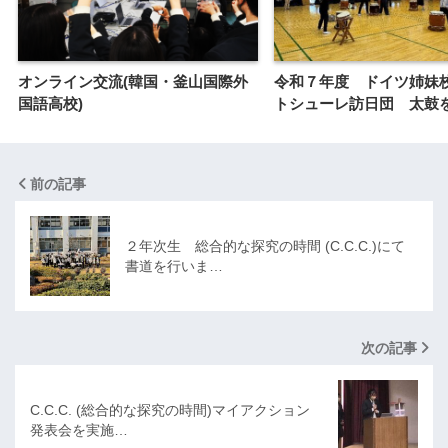
オンライン交流(韓国・釜山国際外
令和７年度 ドイツ姉妹
国語高校)
トシューレ訪日団 太鼓
前の記事
２年次生 総合的な探究の時間 (C.C.C.)にて
書道を行いま…
次の記事
C.C.C. (総合的な探究の時間)マイアクション
発表会を実施…