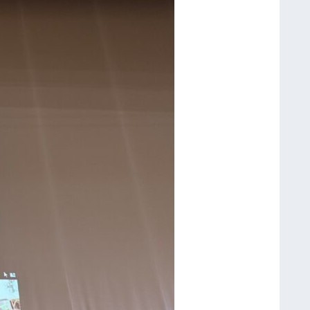
講
義
）
１
年
次
生
対
象
兵
庫
県
立
大
学
ス