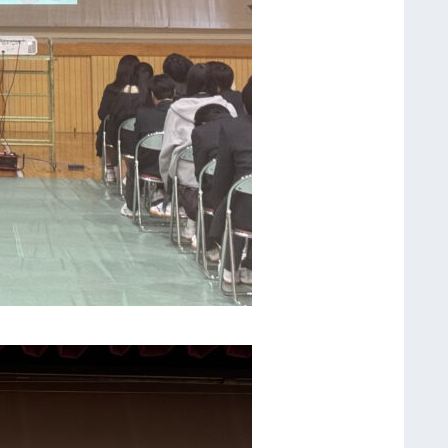
の
コ
ツ
」
（
兵
庫
県
立
大
学
横
山
教
授
の
ご