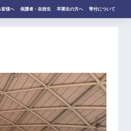
る皆様へ
保護者・在校生
卒業生の方へ
寄付について
最
近
の
投
稿
令
和
８
年
度
ド