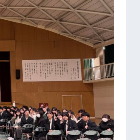
イ
ツ
・
フ
ン
ボ
ル
ト
校
訪
問
研
修
第
６
回