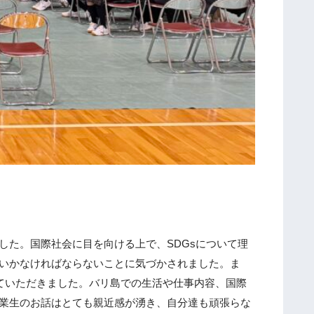
事
前
研
修
令
和
８
年
度
7
月
学
校
た。国際社会に目を向ける上で、SDGsについて理
説
いかなければならないことに気づかされました。ま
明
ていただきました。バリ島での生活や仕事内容、国際
会
業生のお話はとても親近感が湧き、自分達も頑張らな
を