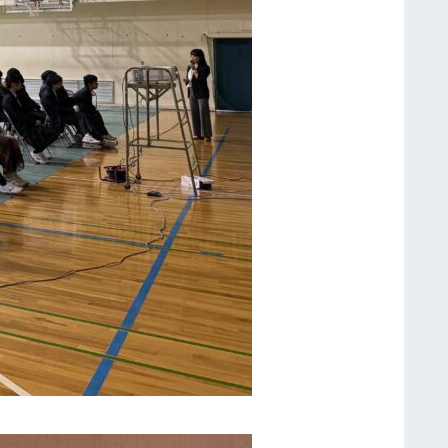
ン
ボ
ル
ト
校
訪
問
研
修
第
５
回
事
前
研
修