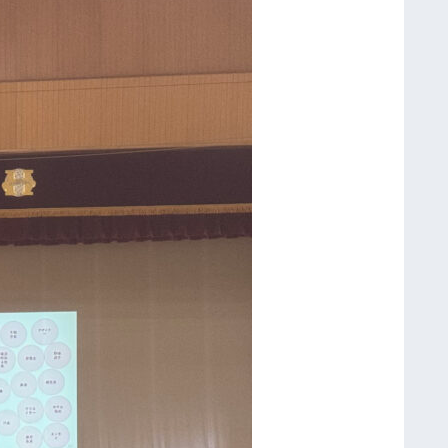
高
大
連
携
教
育
協
定
「
論
理
的
な
話
し
合
い