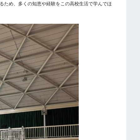
るため、多くの知恵や経験をこの高校生活で学んでほ
実
施
し
ま
し
た
令
和
８
年
度
ド
イ
ツ
・
フ